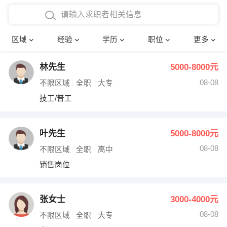
在校学生工作经验
本科
行政后勤
建筑装潢
确定
区域
经验
学历
职位
更多
三年以上工作经验
硕士
销售岗位
教师
林先生
5000-8000元
四年以上工作经验
博士
文员
护士
08-08
不限区域
全职
大专
五年以上工作经验
财务会计
传单派发
技工/普工
十年以上工作经验
超市零售
促销导购
叶先生
5000-8000元
网络IT
保健按摩
08-08
不限区域
全职
高中
销售岗位
快递员
前台接待
收银员
技术员/工程师
张女士
3000-4000元
08-08
水电/机修
部门经理
不限区域
全职
大专