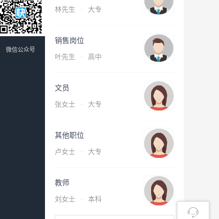
林先生
·
大专
销售岗位
微信公众号
叶先生
·
高中
文员
张女士
·
大专
其他职位
卢女士
·
大专
教师
刘女士
·
本科